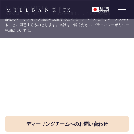
X
本ウェブサイトを利用することにより、
英語
お客様は、サイトのナビゲーションを強化し、サイトの使用状況を分析し、
当社のマーケティング活動を支援するために、デバイスにクッキーを保存す
ることに同意するものとします。当社をご覧ください
プライバシーポリシー
詳細については。
ミルバンクの市場分析によ
り、最先端のテクノロジーを
活用し、当て推量に頼る必要が
なくなります。
ミルバンクのFX市場分析を活用し、世界で最も強力な財
務データを活用してください。情報に基づいたスマート
な取引判断を可能にします。
ディーリングチームへのお問い合わせ