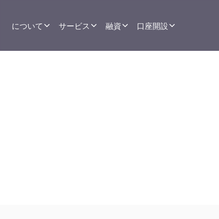
について
サービス
融資
口座開設
ケラ