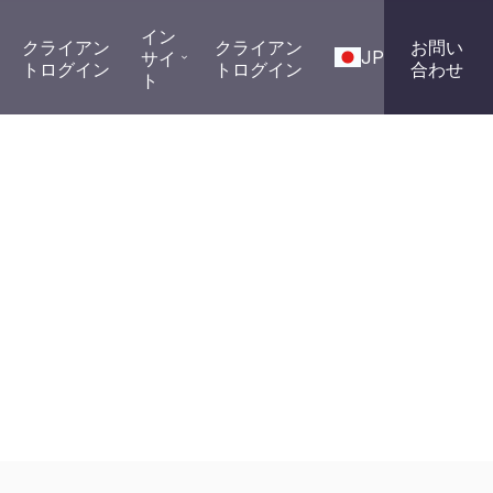
イン
クライアン
クライアン
お問い
JP
サイ
トログイン
トログイン
合わせ
ト
パニー