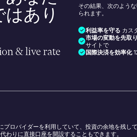
その結果、次のような
ではあり
られます。
利益率を守る
カス
市場の変動を先取
サイトで
ion & live rate
国際決済を効率化
でにプロバイダーを利用していて、投資の余地を残し
、代わりに直接口座を開設することもできます。