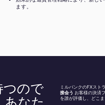
ます。
待つので
ミルバンクのFXスト
接会う
お客様の決済フ
を誰が評価し、どこま
。あなた