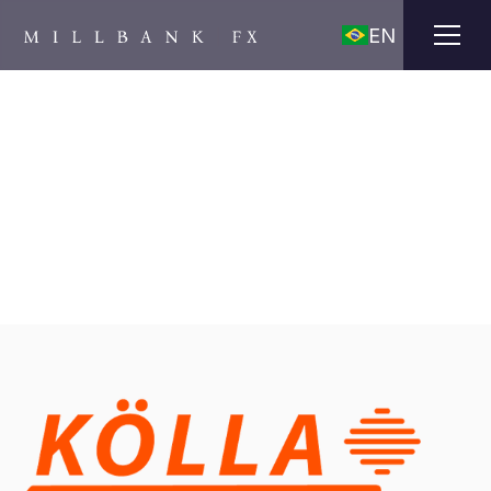
EN
Estudo de caso
Kölla The Fruit Company