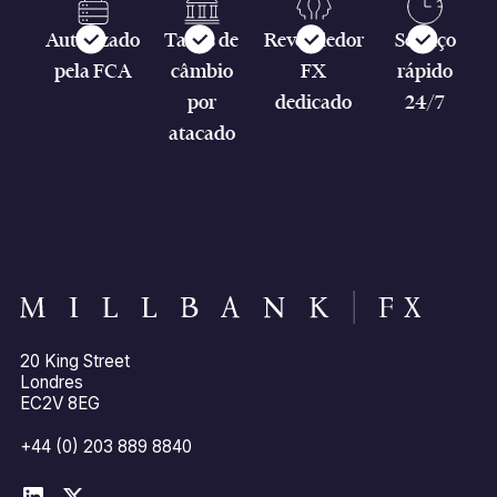
Autorizado
Taxas de
Revendedor
Serviço
pela FCA
câmbio
FX
rápido
por
dedicado
24/7
atacado
20 King Street
Londres
EC2V 8EG
+44 (0) 203 889 8840