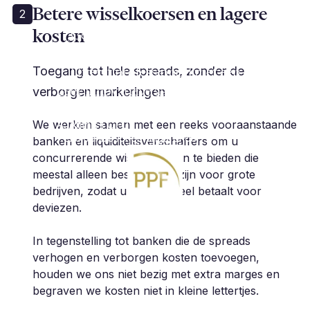
Betere wisselkoersen en lagere
2
kosten
„Geavanceerde diensten op het
gebied van FX-risicobeheer.
Uiterst professioneel met een
Toegang tot hele spreads, zonder de
zeer innovatieve aanpak. Als klant
verborgen markeringen
ben ik zeer aanbevelen.”
We werken samen met een reeks vooraanstaande
A. Anthis | CFO |
Pensioenbeschermingsfonds
banken en liquiditeitsverschaffers om u
concurrerende wisselkoersen te bieden die
meestal alleen beschikbaar zijn voor grote
bedrijven, zodat u nooit te veel betaalt voor
deviezen.
In tegenstelling tot banken die de spreads
verhogen en verborgen kosten toevoegen,
houden we ons niet bezig met extra marges en
begraven we kosten niet in kleine lettertjes.