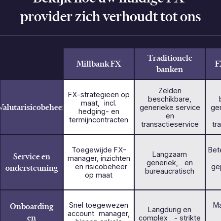
provider zich verhoudt tot ons
Traditionele
Millbank FX
F
banken
Zelden
FX-strategieën op
beschikbare,
maat, incl.
Valutarisicobeheer
generieke service
ge
hedging- en
en
termijncontracten
transactieservice
tr
Toegewijde FX-
Bet
Langzaam
Service en
manager, inzichten
generiek, en
ondersteuning
en risicobeheer
ge
bureaucratisch
op maat
Onboarding
Snel toegewezen
Ma
Langdurig en
account manager,
en
complex - strikte