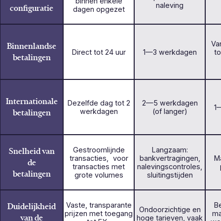
binnen enkele
naleving
configuratie
dagen opgezet
Va
Binnenlandse
Direct tot 24 uur
1—3 werkdagen
t
betalingen
Internationale
Dezelfde dag tot 2
2—5 werkdagen
1
betalingen
werkdagen
(of langer)
Snelheid van
Gestroomlijnde
Langzaam:
transacties, voor
bankvertragingen,
Ma
de
transacties met
nalevingscontroles,
betalingen
grote volumes
sluitingstijden
Duidelijkheid
Vaste, transparante
Be
Ondoorzichtige en
prijzen met toegang
ma
van de
hoge tarieven, vaak