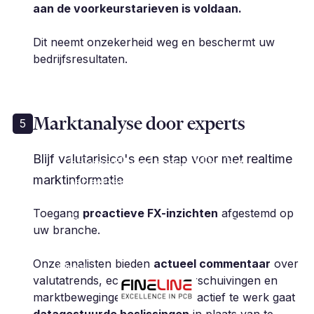
aan de voorkeurstarieven is voldaan.
Dit neemt onzekerheid weg en beschermt uw
bedrijfsresultaten.
Marktanalyse door experts
5
„Millbank FX heeft een
Blijf valutarisico's een stap voor met realtime
belangrijke rol gespeeld bij het
marktinformatie
beheersen van ons valutarisico,
waardoor we ons met een gerust
Toegang
proactieve FX-inzichten
afgestemd op
hart kunnen concentreren op
uw branche.
onze kernactiviteiten.”
M. Polak | CFO van de groep | Fineline
Onze analisten bieden
actueel commentaar
over
Global
valutatrends, economische verschuivingen en
marktbewegingen, zodat u proactief te werk gaat