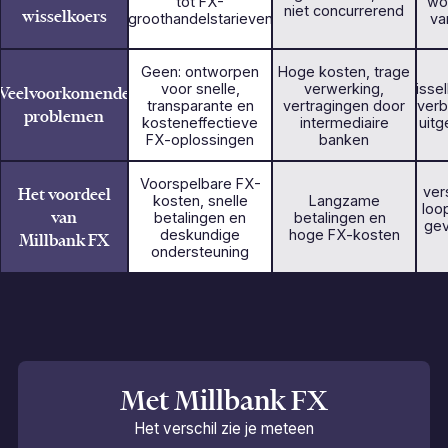
tot FX-
wo
niet concurrerend
wisselkoers
groothandelstarieven
va
Geen: ontworpen
Hoge kosten, trage
voor snelle,
verwerking,
Wissel
Veelvoorkomende
transparante en
vertragingen door
verb
problemen
kosteneffectieve
intermediaire
uitg
FX-oplossingen
banken
Voorspelbare FX-
Het voordeel
ver
kosten, snelle
Langzame
loop
van
betalingen en
betalingen en
gev
deskundige
hoge FX-kosten
Millbank FX
ondersteuning
Met Millbank FX
Het verschil zie je meteen