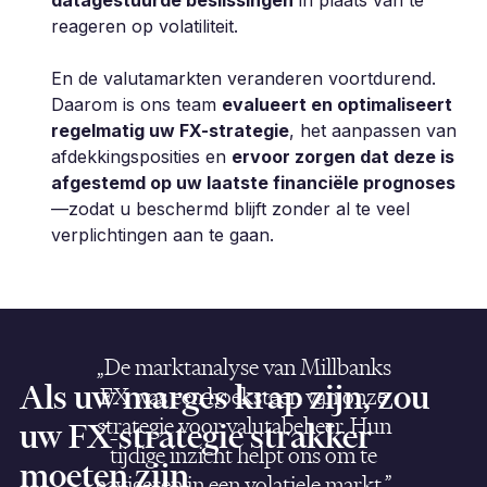
datagestuurde beslissingen
in plaats van te
reageren op volatiliteit.
En de valutamarkten veranderen voortdurend.
Daarom is ons team
evalueert en optimaliseert
regelmatig uw FX-strategie
, het aanpassen van
afdekkingsposities en
ervoor zorgen dat deze is
afgestemd op uw laatste financiële prognoses
—zodat u beschermd blijft zonder al te veel
verplichtingen aan te gaan.
„De marktanalyse van Millbanks
Als uw marges krap zijn, zou
FX was een hoeksteen van onze
strategie voor valutabeheer. Hun
uw FX-strategie strakker
tijdige inzicht helpt ons om te
moeten zijn
navigeren in een volatiele markt.”