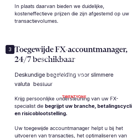
In plaats daarvan bieden we duidelijke,
kosteneffectieve prijzen die zijn afgestemd op uw
transactievolumes.
Toegewijde FX-accountmanager,
3
24/7 beschikbaar
„We gebruiken Millbank al vele
jaren... en hun tarieven zijn
concurrerend.”
Deskundige begeleiding voor slimmere
K. Rose | Financieel controleur
valuta bestuur
Krijg persoonlijke ondersteuning van uw FX-
specialist die
begrijpt uw branche, betalingscycli
en risicoblootstelling.
Uw toegewijde accountmanager helpt u bij het
uitvoeren van transacties, het optimaliseren van