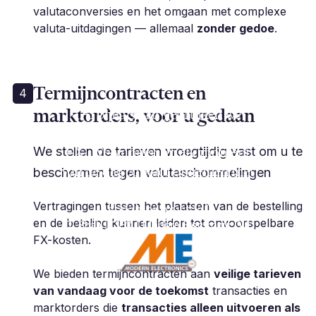
valutaconversies en het omgaan met complexe
valuta-uitdagingen — allemaal
zonder gedoe
.
Termijncontracten en
4
marktorders, voor u gedaan
„Al bijna 5 jaar gebruiken we
Millbank voor alle aspecten van
FX. We kunnen op elk moment
We stellen de tarieven vroegtijdig vast om u te
van de dag contact opnemen met
beschermen tegen valutaschommelingen
onze dealer, wat voor ons een
Vertragingen tussen het plaatsen van de bestelling
absolute must is.”
en de betaling kunnen leiden tot onvoorspelbare
T. Shah | CEO | Modern Electronic OU
FX-kosten.
We bieden termijncontracten aan
veilige tarieven
van vandaag voor de toekomst
transacties en
marktorders die
transacties alleen uitvoeren als