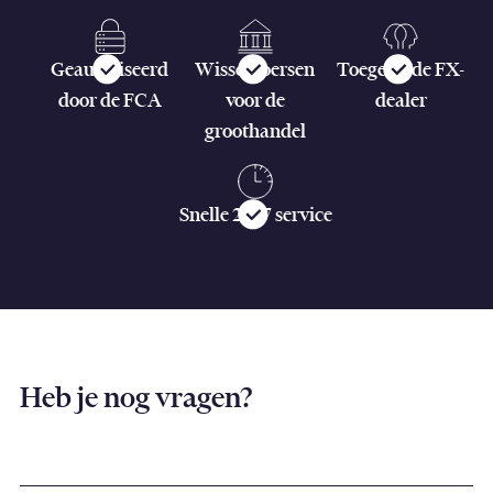
Geautoriseerd
Wisselkoersen
Toegewijde FX-
door de FCA
voor de
dealer
groothandel
Snelle 24/7 service
Heb je nog vragen?