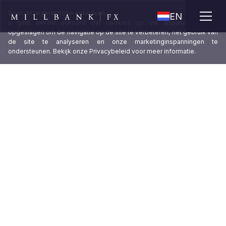
X
Door deze website te gebruiken,
EN
u gaat ermee akkoord dat cookies op uw apparaat worden
opgeslagen om de navigatie op de site te verbeteren, het gebruik van
de site te analyseren en onze marketinginspanningen te
ondersteunen. Bekijk onze
Privacybeleid
voor meer informatie.
Individueel op maat gemaakte FX-
strategieën die de winstmarges
beschermen en u zekerheid geven
over de kosten.
Voor organisaties die in meerdere valuta handelen,
kan de invloed die wisselkoersvolatiliteit kan hebben
op hun financiële prestaties aanzienlijk zijn. Door
middel van op maat gemaakte hedgingstrategieën
beperkt Millbank FX deze risico's. Klanten de
mogelijkheid bieden zich te concentreren op het
overtreffen van hun concurrenten, in plaats van op