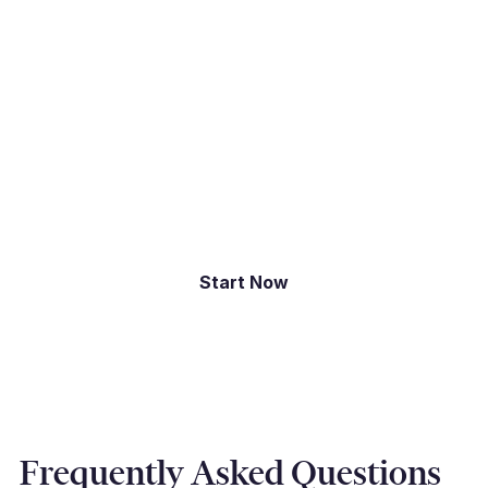
Millbank FX kan uw bedrijf helpen het hoofd te
bieden aan de complexiteit van het ontvangen
van betalingen van buitenlandse klanten. Onze
expertise op het gebied van deviezen- en
internationale handelsfinancieringsoplossingen is
afgestemd op de ondersteuning van uw
financiële doelstellingen.
Start Now
Frequently Asked Questions