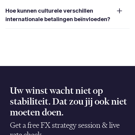
Naleving van AML-, KYC- en andere
van de gemaakte kosten te verminderen.
voorschriften is essentieel om wettelijke
Hoe kunnen culturele verschillen
sancties, boetes en reputatieschade te
internationale betalingen beïnvloeden?
voorkomen. Het zorgt ook voor een soepele
verwerking van internationale betalingen
Culturele verschillen kunnen leiden tot
zonder nodele vertragingen.
misverstanden in communicatie,
onderhandelingsstijlen en zakelijke praktijken,
met mogelijke vertragingen of fouten in
betalingen tot gevolg.
Uw winst wacht niet op
stabiliteit. Dat zou jij ook niet
moeten doen.
Get a free FX strategy session & live
rate check