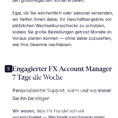
den größtmöglichen Vorteil erzielen.
Egal, ob Sie wöchentlich oder saisonal versenden,
wir helfen Ihnen dabei, Ihr Geschäftsergebnis vor
plötzlichen Wechselkursschocks zu schützen,
sodass Sie große Bestellungen getrost Monate im
Voraus planen können — ohne dabei zuzusehen,
wie Ihre Gewinne nachlassen.
Engagierter FX Account Manager
5
7 Tage die Woche
„Modernste Dienstleistungen im
Bereich
Devisenrisikomanagement... als
Personalisierter Support, wann und wo immer
Kunde kann ich das nur
Sie ihn benötigen
empfehlen.“
Wir wissen, dass Ihr Handel schnell
A. Anthis | Finanzvorstand
voranschreitet — Wechselkursschwankungen,