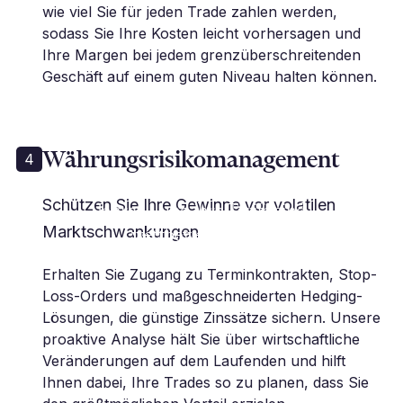
wie viel Sie für jeden Trade zahlen werden,
sodass Sie Ihre Kosten leicht vorhersagen und
Ihre Margen bei jedem grenzüberschreitenden
Geschäft auf einem guten Niveau halten können.
Währungsrisikomanagement
4
„Wir nutzen Millbank seit vielen
Schützen Sie Ihre Gewinne vor volatilen
Jahren... und ihre Tarife sind
Marktschwankungen
wettbewerbsfähig.“
K. Rose | Finanzkontrolleur
Erhalten Sie Zugang zu Terminkontrakten, Stop-
Loss-Orders und maßgeschneiderten Hedging-
Lösungen, die günstige Zinssätze sichern. Unsere
proaktive Analyse hält Sie über wirtschaftliche
Veränderungen auf dem Laufenden und hilft
Ihnen dabei, Ihre Trades so zu planen, dass Sie