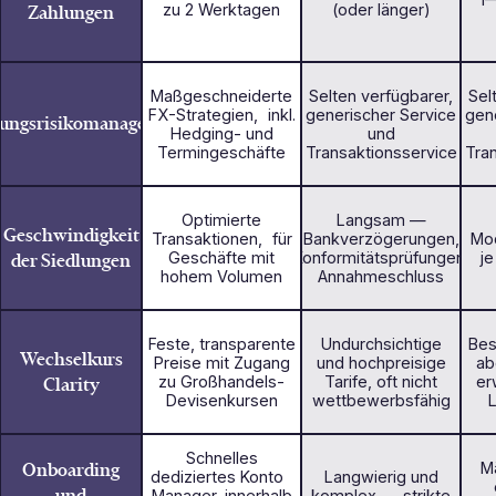
Zahlungen
zu 2 Werktagen
(oder länger)
Maßgeschneiderte
Selten verfügbarer,
Sel
FX-Strategien, inkl.
generischer Service
gen
ungsrisikomanagement
Hedging- und
und
Termingeschäfte
Transaktionsservice
Tra
Optimierte
Langsam —
Geschwindigkeit
Transaktionen, für
Bankverzögerungen,
Mod
der Siedlungen
Geschäfte mit
Konformitätsprüfungen,
je
hohem Volumen
Annahmeschluss
Feste, transparente
Undurchsichtige
Bes
Wechselkurs
Preise mit Zugang
und hochpreisige
ab
Clarity
zu Großhandels-
Tarife, oft nicht
er
Devisenkursen
wettbewerbsfähig
L
Schnelles
Onboarding
M
dediziertes Konto
Langwierig und
und
Manager, innerhalb
komplex - strikte