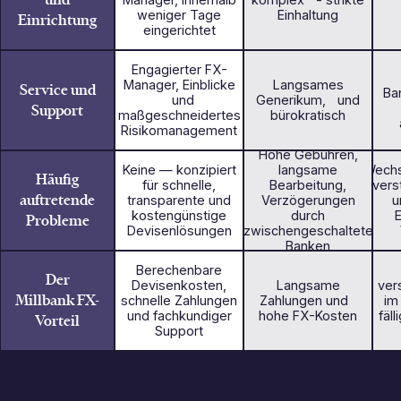
weniger Tage
Einhaltung
Einrichtung
eingerichtet
Engagierter FX-
Manager, Einblicke
Langsames
Service und
Ba
und
Generikum, und
Support
maßgeschneidertes
bürokratisch
Risikomanagement
Hohe Gebühren,
Keine — konzipiert
langsame
Wechs
Häufig
für schnelle,
Bearbeitung,
vers
auftretende
transparente und
Verzögerungen
u
kostengünstige
durch
E
Probleme
Devisenlösungen
zwischengeschaltete
Banken
Berechenbare
Der
Devisenkosten,
Langsame
ver
Millbank FX-
schnelle Zahlungen
Zahlungen und
im
und fachkundiger
hohe FX-Kosten
fäl
Vorteil
Support