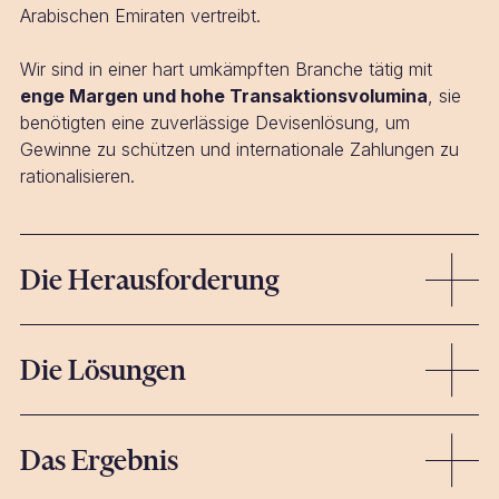
Arabischen Emiraten vertreibt.
Wir sind in einer hart umkämpften Branche tätig mit
enge Margen und hohe Transaktionsvolumina
, sie
benötigten eine zuverlässige Devisenlösung, um
Gewinne zu schützen und internationale Zahlungen zu
rationalisieren.
Die Herausforderung
Für Unternehmen wie ModernElectronics
geringe
Die Lösungen
Währungsschwankungen können den Unterschied
zwischen Gewinn und Verlust bedeuten.
Unser Ansatz war einfach, aber leistungsstark.
Zu ihren größten Herausforderungen gehörten:
Das Ergebnis
Umfassendes FX-Audit:
Wir
bewertete ihren
Hindernisse im Bankwesen:
Traditionelle Banken