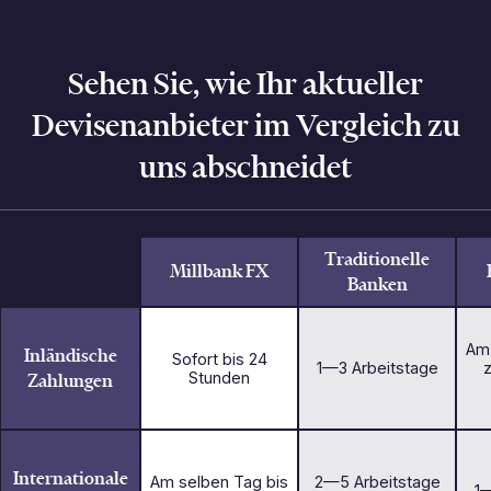
Sehen Sie, wie Ihr aktueller
Devisenanbieter im Vergleich zu
uns abschneidet
Traditionelle
Millbank FX
Banken
Am 
Inländische
Sofort bis 24
1—3 Arbeitstage
Zahlungen
Stunden
Internationale
Am selben Tag bis
2—5 Arbeitstage
1—