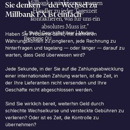
Millbank... wir können unseren
Sie denken — der Wechsel zu
Händler zu jeder Tageszeit
Millbank FX ist einfach
kontaktieren, was für uns ein
absolutes Muss ist.“
T. Shah | Geschäftsführer | Modern
Haben Sie Probleme damit, mit mehreren
Electronic OU
Währungskonten zu jonglieren, jede Rechnung zu
hinterfragen und tagelang — oder länger — darauf zu
warten, dass Geld überwiesen wird?
Jede Sekunde, in der Sie auf die Zahlungsabwicklung
einer internationalen Zahlung warten, ist die Zeit, in
der Ihre Lieferanten nicht versenden und Ihre
Geschäfte nicht abgeschlossen werden.
Sind Sie wirklich bereit, weiterhin Geld durch
schlechte Wechselkurse und versteckte Gebühren zu
verlieren? Oder ist es Zeit, die Kontrolle zu
übernehmen?