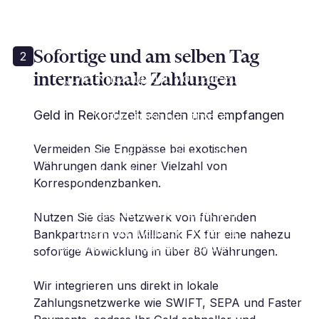
Sofortige und am selben Tag
2
internationale Zahlungen
„Die Nutzung der Vorteile eines
benannten Kontos mit mehreren
Währungen hat unsere
Geld in Rekordzeit senden und empfangen
internationalen Forderungen
Vermeiden Sie Engpässe bei exotischen
optimiert... wir können jetzt
Währungen dank einer Vielzahl von
problemlos Zahlungen von
Korrespondenzbanken.
Kunden auf der ganzen Welt
entgegennehmen, ohne den
Nutzen Sie das Netzwerk von führenden
Aufwand mehrerer Konten.“
Bankpartnern von Millbank FX für eine nahezu
D. Ahoronee | Inhaber und Gründer |
sofortige Abwicklung in über 80 Währungen.
Empire Textiles
Wir integrieren uns direkt in lokale
Zahlungsnetzwerke wie SWIFT, SEPA und Faster