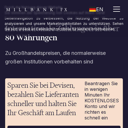
X
Durch die Nutzung dieser Website
EN
Sie stimmen der Speicherung von Cookies auf Ihrem Gerät zu, um die
Seitennavigation zu verbessern, die Nutzung der Website zu
analysieren und unsere Marketingaktivitäten zu unterstützen. Sehen
Internationale Zahlungen in über
Sie sich unsere an
Datenschutzrichtlinie
für weitere Informationen.
80 Währungen
Zu Großhandelspreisen, die normalerweise
großen Institutionen vorbehalten sind
Sparen Sie bei Devisen,
Beantragen Sie
in wenigen
bezahlen Sie Lieferanten
Minuten Ihr
KOSTENLOSES
schneller und halten Sie
Konto und wir
Ihr Geschäft am Laufen
richten es
schnell ein