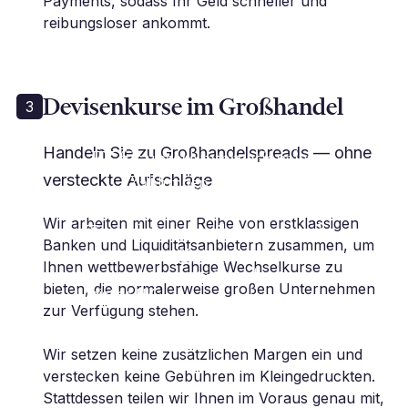
Payments, sodass Ihr Geld schneller und
reibungsloser ankommt.
Devisenkurse im Großhandel
3
„Die Partnerschaft mit Millbank
Handeln Sie zu Großhandelspreads — ohne
FX für unsere internationalen
versteckte Aufschläge
Zahlungen... machte
grenzüberschreitende
Wir arbeiten mit einer Reihe von erstklassigen
Transaktionen reibungslos und
Banken und Liquiditätsanbietern zusammen, um
effizient.“
Ihnen wettbewerbsfähige Wechselkurse zu
D. Nasser | Geschäftsführer | Union
bieten, die normalerweise großen Unternehmen
Logistics HK
zur Verfügung stehen.
Wir setzen keine zusätzlichen Margen ein und
verstecken keine Gebühren im Kleingedruckten.
Stattdessen teilen wir Ihnen im Voraus genau mit,