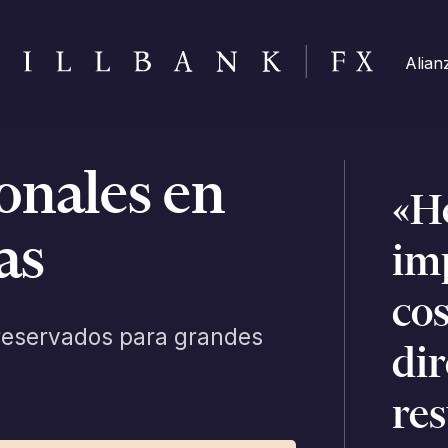
Alian
onales en
«H
as
im
cos
reservados para grandes
di
re