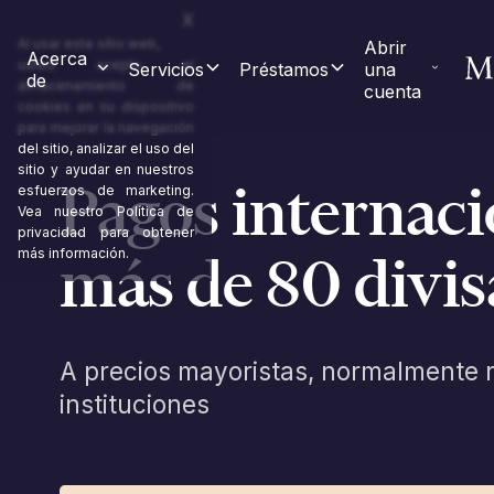
X
Al usar este sitio web,
Abrir 
Acerca 
usted acepta el
Servicios
Préstamos
una 
de
almacenamiento de
cuenta
cookies en su dispositivo
para mejorar la navegación
del sitio, analizar el uso del
sitio y ayudar en nuestros
Pagos internaci
esfuerzos de marketing.
Vea nuestro
Política de
privacidad
para obtener
más de 80 divis
más información.
A precios mayoristas, normalmente 
instituciones