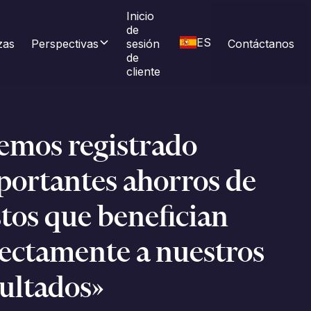
Inicio 
de 
ES
zas
Perspectivas
sesión 
Contáctanos
de 
cliente
emos registrado
portantes ahorros de
tos que benefician
rectamente a nuestros
sultados»