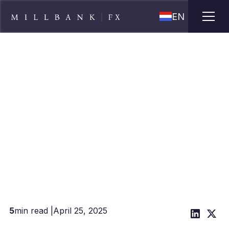
EN
Hoe landbouwproducenten het
hoofd kunnen bieden aan
valutarisico's
5
min read |
April 25, 2025