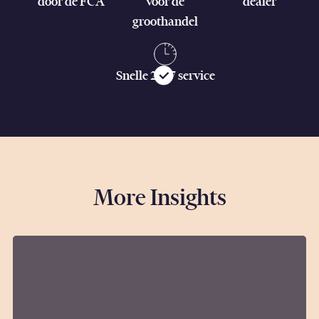
door de FCA
voor de
dealer
groothandel
Snelle 24/7 service
More Insights