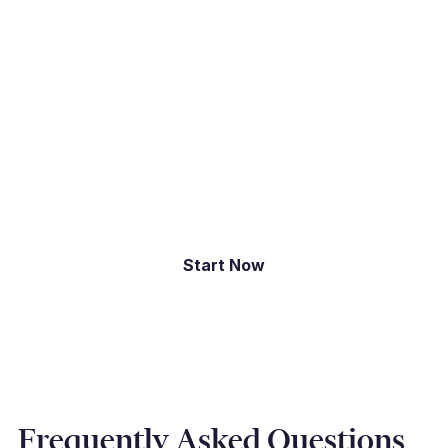
Bescherm uw winst met
deskundig valutarisicobeheer
Neem contact op met Millbank FX om strategieën
op maat te ontdekken die het risico minimaliseren
en de winstgevendheid maximaliseren. Plan
vandaag nog een gratis strategieadvies in.
Start Now
Frequently Asked Questions