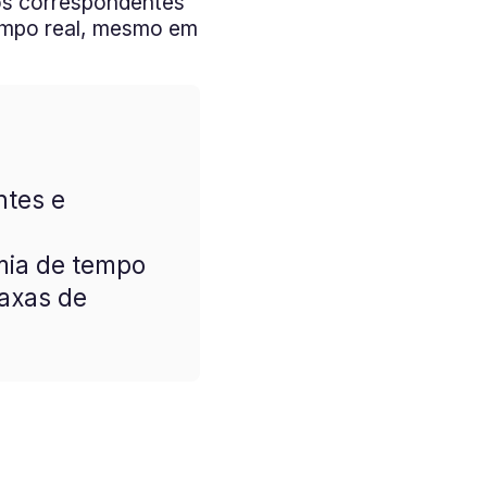
os correspondentes
especialmente
tempo real, mesmo em
emergentes e ne
experiência e 
transações tra
ntes e
mia de tempo
axas de