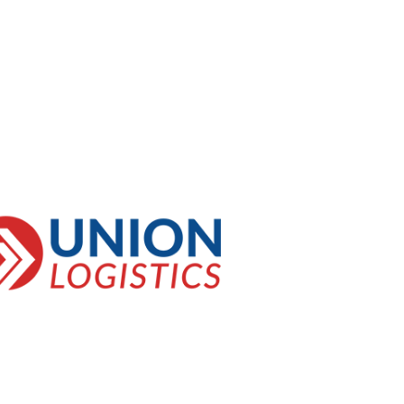
a com o Millbank FX para nossos
rnacionais foi um divisor de águas,