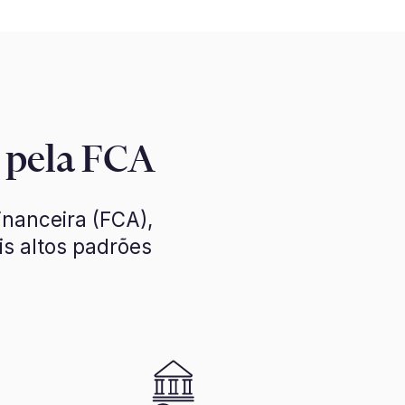
o pela FCA
inanceira (FCA),
s altos padrões