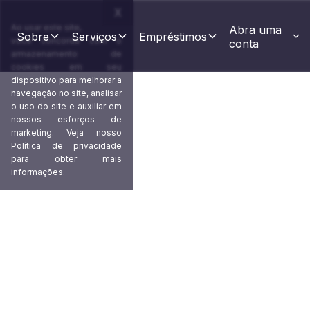
X
Ao usar este site,
Abra uma 
Sobre
Serviços
Empréstimos
você concorda com o
conta
armazenamento de
cookies em seu
dispositivo para melhorar a
navegação no site, analisar
o uso do site e auxiliar em
nossos esforços de
marketing. Veja nosso
Política de privacidade
Garanta transações globai
para obter mais
informações.
pagamentos seguros em ma
O Millbank FX conecta regiões tradicionalmen
financeira global, oferecendo a liquidação 
SWIFT, nossas capacidades cambiais abrang
do Norte, Ásia-Pacífico e Oriente Médio, b