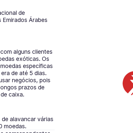
acional de
s Emirados Árabes
 com alguns clientes
edas exóticas. Os
 moedas específicas
era de até 5 dias.
usar negócios, pois
longos prazos de
de caixa.
 de alavancar várias
“A parceri
80 moedas.
pagamentos inte