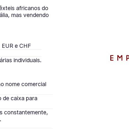
têxteis africanos do
tália, mas vendendo
m EUR e CHF
.
ias individuais.
“A utilização d
no nome comercial
em várias moe
o de caixa para
internacionais 
fluxo de caixa.
as constantemente,
moedas, agora
.
problemas de