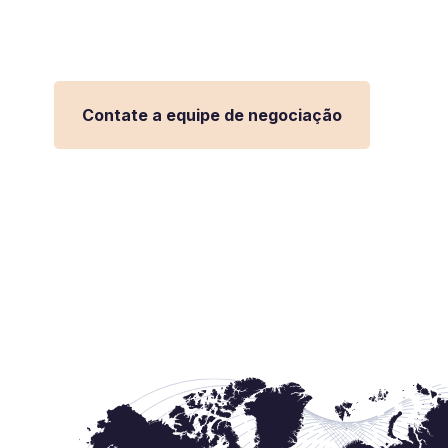
simplifique as transações globais e o fluxo d
Contate a equipe de negociação