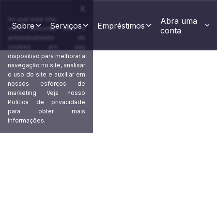
X
Ao usar este site,
Abra uma 
Sobre
Serviços
Empréstimos
você concorda com o
conta
armazenamento de
cookies em seu
dispositivo para melhorar a
navegação no site, analisar
o uso do site e auxiliar em
nossos esforços de
marketing. Veja nosso
Política de privacidade
Uma conta em várias
para obter mais
informações.
empresa que concede 
principais redes de p
Uma conta centralizada no nome da sua em
um só lugar. Simplifique a administração, e