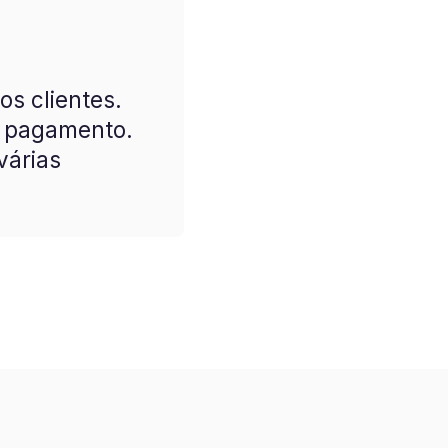
incô
s clientes.
Proprie
e pagamento.
várias