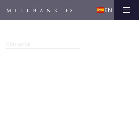
EN
Contactar
Formulario enviado correctamente.
Gracias por su consulta. Un miembro de nuestro
equipo se pondrá en contacto con usted en
breve.
Volver a la página de inicio