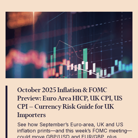
October 2025 Inflation & FOMC
Preview: Euro Area HICP, UK CPI, US
CPI — Currency Risk Guide for UK
Importers
See how September’s Euro‑area, UK and US
inflation prints—and this week’s FOMC meeting—
could move GBP/USD and EUR/GBP, plus