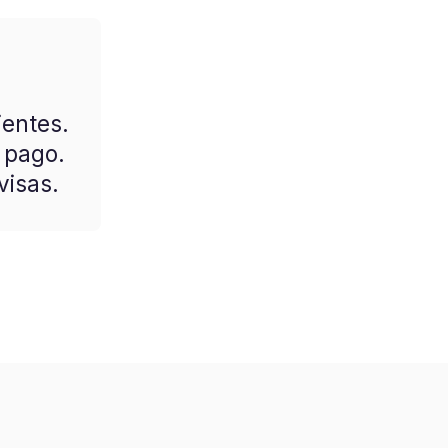
problemas de clie
de tene
Propie
ientes.
 pago.
visas.