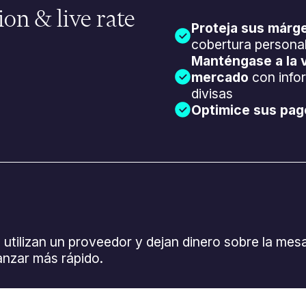
ion & live rate
Proteja sus márg
cobertura persona
Manténgase a la v
mercado
con info
divisas
Optimice sus pag
lizan un proveedor y dejan dinero sobre la mesa, y
anzar más rápido.