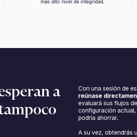
más alto nivel de integridad.
 esperan a
Con una sesión de est
reúnase directament
evaluará sus flujos d
ú tampoco
configuración actual
podría ahorrar.
A su vez, obtendrás un