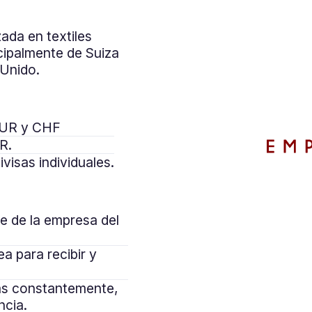
zada en textiles
cipalmente de Suiza
 Unido.
EUR y CHF
R.
visas individuales.
«El uso de los be
e de la empresa del
nombre asignado 
cobrar interna
ea para recibir y
gestión del flu
das constantemente,
para varias divi
ncia.