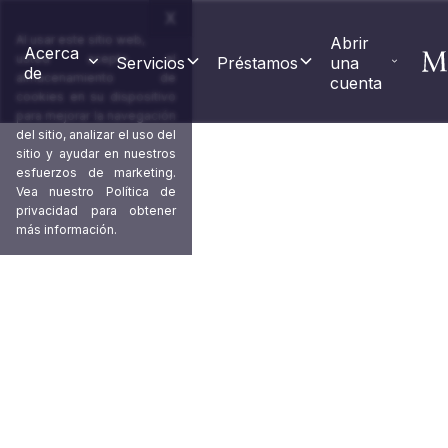
X
Al usar este sitio web,
Abrir 
Acerca 
usted acepta el
Servicios
Préstamos
una 
de
almacenamiento de
cuenta
cookies en su dispositivo
para mejorar la navegación
del sitio, analizar el uso del
sitio y ayudar en nuestros
esfuerzos de marketing.
Vea nuestro
Política de
privacidad
para obtener
Una cuenta multidivi
más información.
te permite acceder a 3
principales redes de p
Una cuenta centralizada a nombre de tu empr
en un solo lugar. Optimice la administración