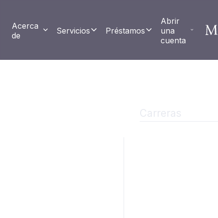
Abrir 
Acerca 
Servicios
Préstamos
una 
de
cuenta
Carreras
¿Eres mate
Cultura de la empresa
Posiciones actuales
Si se dedica a alcan
Millbank, presente su
aparece a continuaci
currículum y una car