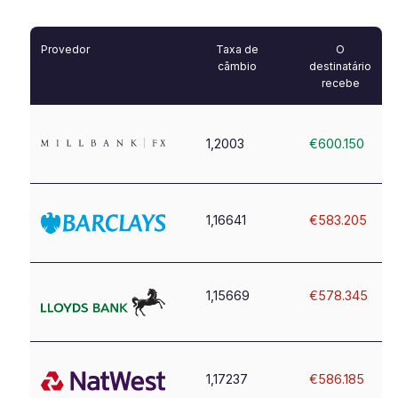
Provedor
Taxa de
O
câmbio
destinatário
recebe
1,2003
€600.150
1,16641
€583.205
1,15669
€578.345
1,17237
€586.185