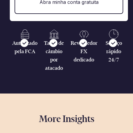
Abra minha conta gratuita
Autorizado
Taxas de
Revendedor
Serviço
pela FCA
câmbio
FX
rápido
por
dedicado
24/7
atacado
More Insights