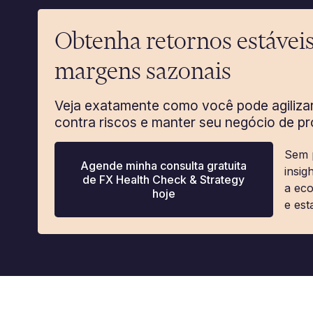
Obtenha retornos estáveis
margens sazonais
Veja exatamente como você pode agiliza
contra riscos e manter seu negócio de p
Sem 
Agende minha consulta gratuita
insig
de FX Health Check & Strategy
a eco
hoje
e est