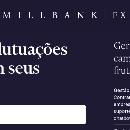
lutuações
Ger
cam
m seus
fru
Gestão 
Contra
empresa
suporte
chatbot