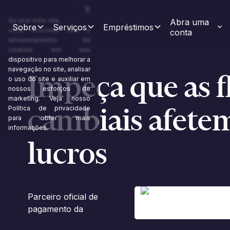
X
Ao usar este site,
Abra uma 
Sobre
Serviços
Empréstimos
você concorda com o
conta
armazenamento de
cookies em seu
dispositivo para melhorar a
navegação no site, analisar
Impeça que as f
o uso do site e auxiliar em
nossos esforços de
marketing. Veja nosso
cambiais afete
Política de privacidade
para obter mais
informações.
lucros
Parceiro oficial de
pagamento da