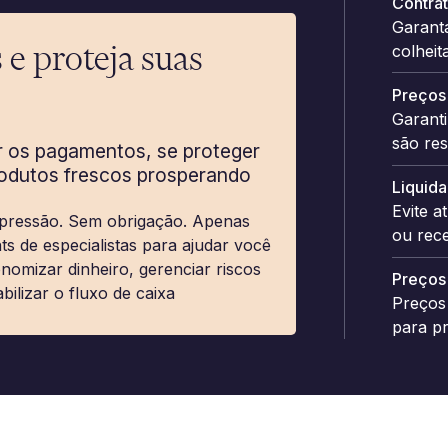
Contrat
Garanta
 e proteja suas
colheit
Preços
Garant
são res
r os pagamentos, se proteger
rodutos frescos prosperando
Liquid
Evite 
pressão. Sem obrigação. Apenas
ou rec
hts de especialistas para ajudar você
nomizar dinheiro, gerenciar riscos
Preços 
abilizar o fluxo de caixa
Preços 
para pr