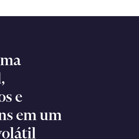
uma
,
os e
ens em um
olátil